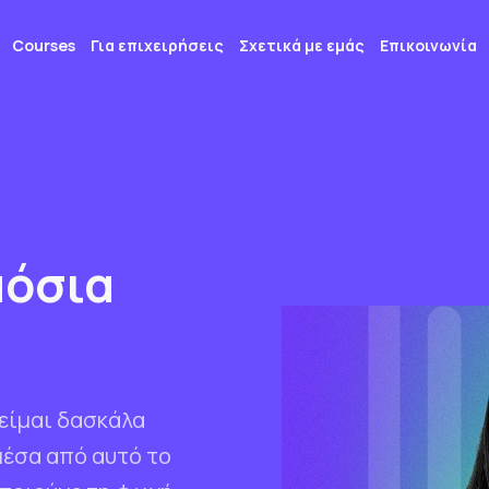
Courses
Για επιχειρήσεις
Σχετικά με εμάς
Επικοινωνία
μόσια
 είµαι δασκάλα
µέσα από αυτό το