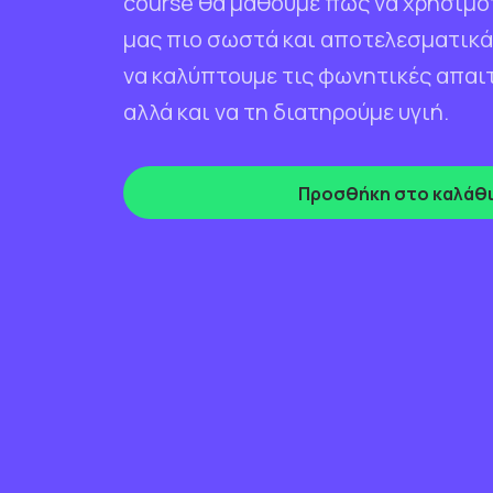
course θα µάθουµε πώς να χρησιµ
µας πιο σωστά και αποτελεσµατικά
να καλύπτουµε τις φωνητικές απαι
αλλά και να τη διατηρούµε υγιή.
Προσθήκη στο καλάθ