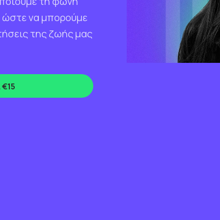
οποιούµε τη φωνή
 ώστε να µπορούµε
τήσεις της ζωής µας
ι
€15